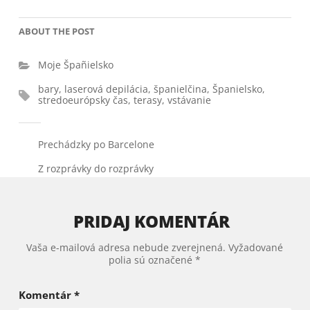
ABOUT THE POST
Moje Špañielsko
bary
,
laserová depilácia
,
španielčina
,
Španielsko
,
stredoeurópsky čas
,
terasy
,
vstávanie
Prechádzky po Barcelone
Z rozprávky do rozprávky
PRIDAJ KOMENTÁR
Vaša e-mailová adresa nebude zverejnená.
Vyžadované
polia sú označené
*
Komentár
*