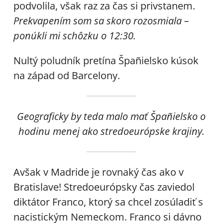
podvolila, však raz za čas si privstanem.
Prekvapením som sa skoro rozosmiala –
ponúkli mi schôzku o 12:30.
Nultý poludník pretína Špañielsko kúsok
na západ od Barcelony.
Geograficky by teda malo mať Špañielsko o
hodinu menej ako stredoeurópske krajiny.
Avšak v Madride je rovnaký čas ako v
Bratislave! Stredoeurópsky čas zaviedol
diktátor Franco, ktorý sa chcel zosúladiť s
nacistickým Nemeckom. Franco si dávno