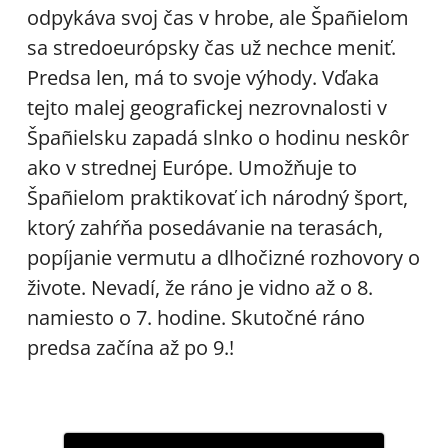
odpykáva svoj čas v hrobe, ale Špañielom
sa stredoeurópsky čas už nechce meniť.
Predsa len, má to svoje výhody. Vďaka
tejto malej geografickej nezrovnalosti v
Špañielsku zapadá slnko o hodinu neskôr
ako v strednej Európe. Umožňuje to
Špañielom praktikovať ich národný šport,
ktorý zahŕňa posedávanie na terasách,
popíjanie vermutu a dlhočizné rozhovory o
živote. Nevadí, že ráno je vidno až o 8.
namiesto o 7. hodine. Skutočné ráno
predsa začína až po 9.!