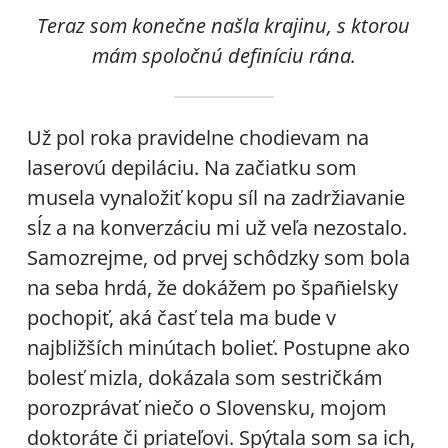
Teraz som konečne našla krajinu, s ktorou
mám spoločnú definíciu rána.
Už pol roka pravidelne chodievam na
laserovú depiláciu. Na začiatku som
musela vynaložiť kopu síl na zadržiavanie
sĺz a na konverzáciu mi už veľa nezostalo.
Samozrejme, od prvej schôdzky som bola
na seba hrdá, že dokážem po špañielsky
pochopiť, aká časť tela ma bude v
najbližších minútach bolieť. Postupne ako
bolesť mizla, dokázala som sestričkám
porozprávať niečo o Slovensku, mojom
doktoráte či priateľovi. Spýtala som sa ich,