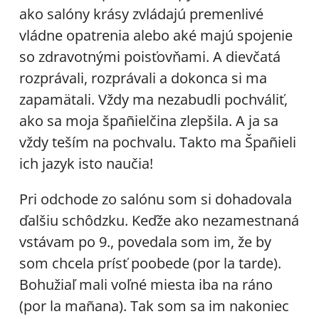
ako salóny krásy zvládajú premenlivé
vládne opatrenia alebo aké majú spojenie
so zdravotnými poisťovňami. A dievčatá
rozprávali, rozprávali a dokonca si ma
zapamätali. Vždy ma nezabudli pochváliť,
ako sa moja špañielčina zlepšila. A ja sa
vždy teším na pochvalu. Takto ma Špañieli
ich jazyk isto naučia!
Pri odchode zo salónu som si dohadovala
ďalšiu schôdzku. Keďže ako nezamestnaná
vstávam po 9., povedala som im, že by
som chcela prísť poobede (por la tarde).
Bohužiaľ mali voľné miesta iba na ráno
(por la mañana). Tak som sa im nakoniec