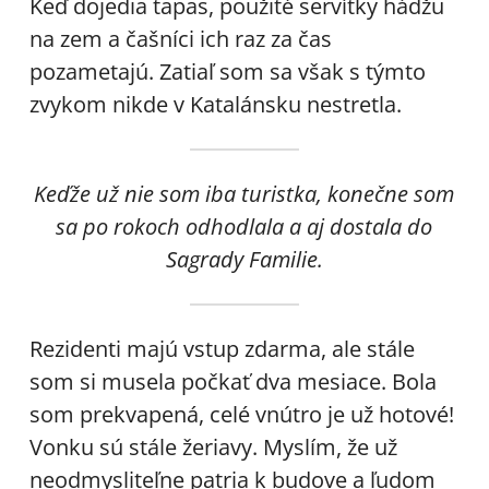
Keď dojedia tapas, použité servítky hádžu
na zem a čašníci ich raz za čas
pozametajú. Zatiaľ som sa však s týmto
zvykom nikde v Katalánsku nestretla.
Keďže už nie som iba turistka, konečne som
sa po rokoch odhodlala a aj dostala do
Sagrady Familie.
Rezidenti majú vstup zdarma, ale stále
som si musela počkať dva mesiace. Bola
som prekvapená, celé vnútro je už hotové!
Vonku sú stále žeriavy. Myslím, že už
neodmysliteľne patria k budove a ľudom