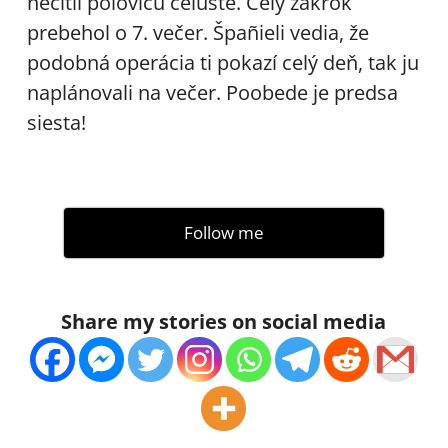
necítil polovicu čeľuste. Celý zákrok
prebehol o 7. večer. Špañieli vedia, že
podobná operácia ti pokazí celý deň, tak ju
naplánovali na večer. Poobede je predsa
siesta!
Follow me
Share my stories on social media