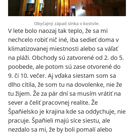
Obyčajný západ slnka v kostole.
V lete bolo naozaj tak teplo, že sa mi
nechcelo robiť nič iné, iba sedieť doma v
klimatizovanej miestnosti alebo sa váľať
na pláži. Obchody sú zatvorené od 2. do 5.
poobede, ale potom sú zase otvorené do
9. či 10. večer. Aj vďaka siestam som sa
dlho cítila, že som tu na dovolenke, nie že
tu žijem. Že za pár dní sa musím vrátiť na
sever a čeliť pracovnej realite. Že
Špañielsko je krajina kde sa oddychuje, nie
pracuje. Špañieli majú síce siestu, ale
nezdalo sa mi, že by boli pomalí alebo