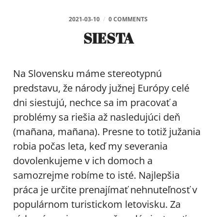
2021-03-10
/
0 COMMENTS
SIESTA
Na Slovensku máme stereotypnú
predstavu, že národy južnej Európy celé
dni siestujú, nechce sa im pracovať a
problémy sa riešia až nasledujúci deň
(mañana, mañana). Presne to totiž južania
robia počas leta, keď my severania
dovolenkujeme v ich domoch a
samozrejme robíme to isté. Najlepšia
práca je určite prenajímať nehnuteľnosť v
populárnom turistickom letovisku. Za