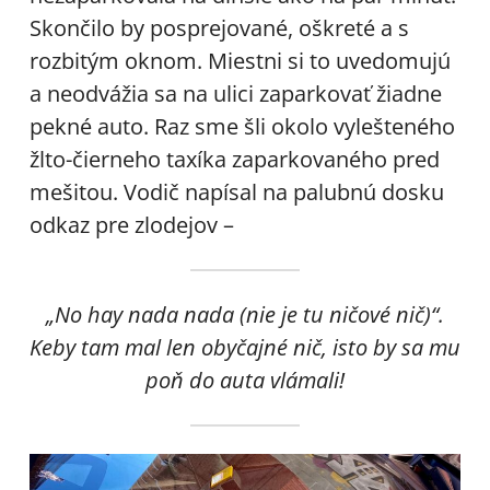
Skončilo by posprejované, oškreté a s
rozbitým oknom. Miestni si to uvedomujú
a neodvážia sa na ulici zaparkovať žiadne
pekné auto. Raz sme šli okolo vylešteného
žlto-čierneho taxíka zaparkovaného pred
mešitou. Vodič napísal na palubnú dosku
odkaz pre zlodejov –
„No hay nada nada (nie je tu ničové nič)“.
Keby tam mal len obyčajné nič, isto by sa mu
poň do auta vlámali!