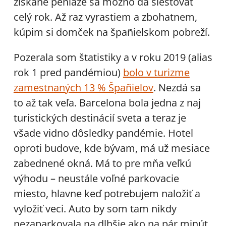
získané peniaze sa možno dá siestovať
celý rok. Až raz vyrastiem a zbohatnem,
kúpim si domček na špañielskom pobreží.
Pozerala som štatistiky a v roku 2019 (alias
rok 1 pred pandémiou)
bolo v turizme
zamestnaných 13 % Špañielov
. Nezdá sa
to až tak veľa. Barcelona bola jedna z naj
turistických destinácií sveta a teraz je
všade vidno dôsledky pandémie. Hotel
oproti budove, kde bývam, má už mesiace
zabednené okná. Má to pre mňa veľkú
výhodu – neustále voľné parkovacie
miesto, hlavne keď potrebujem naložiť a
vyložiť veci. Auto by som tam nikdy
nezaparkovala na dlhšie ako na pár minút.