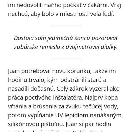
mi nedovolili naňho počkať v čakárni. Vraj
nechcú, aby bolo v miestnosti veľa ľudí.
Dostala som jedinečnú šancu pozorovať
zubárske remeslo z dvojmetrovej diaľky.
Juan potreboval novú korunku, takže im
hodinu trvalo, kým odstránili starú a
nasadili dočasnú. Celý zákrok vyzeral ako
práca poctivého inštalatéra. Najprv kopa
vŕtania a brúsenia za zvuku tečúcej vody,
potom vypĺňanie UV lepidlom nanášaným
silikónovou pištoľou. Juan si pár hodín