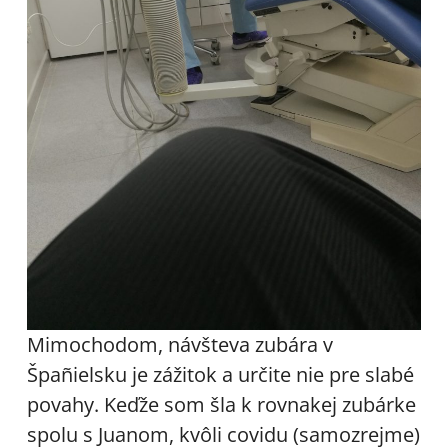
Mimochodom, návšteva zubára v
Špañielsku je zážitok a určite nie pre slabé
povahy. Keďže som šla k rovnakej zubárke
spolu s Juanom, kvôli covidu (samozrejme)