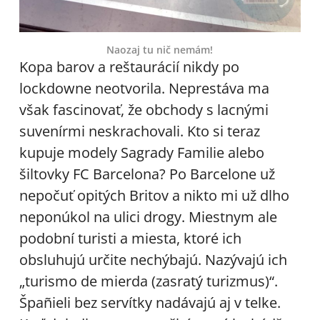
Naozaj tu nič nemám!
Kopa barov a reštaurácií nikdy po
lockdowne neotvorila. Neprestáva ma
však fascinovať, že obchody s lacnými
suvenírmi neskrachovali. Kto si teraz
kupuje modely Sagrady Familie alebo
šiltovky FC Barcelona? Po Barcelone už
nepočuť opitých Britov a nikto mi už dlho
neponúkol na ulici drogy. Miestnym ale
podobní turisti a miesta, ktoré ich
obsluhujú určite nechýbajú. Nazývajú ich
„turismo de mierda (zasratý turizmus)“.
Špañieli bez servítky nadávajú aj v telke.